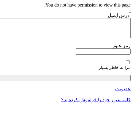
پرش
You do not have permission to view this page.
به
آدرس ایمیل
محتوا
رمز عبور
مرا به خاطر بسپار
عضویت
|
کلمه عبور خود را فراموش کرده‌اید؟