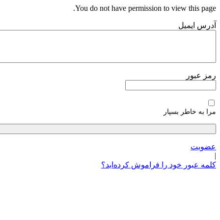
پرش
You do not have permission to view this page.
به
آدرس ایمیل
محتوا
رمز عبور
مرا به خاطر بسپار
عضویت
|
کلمه عبور خود را فراموش کرده‌اید؟